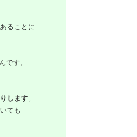
あることに
んです。
たりします
。
ていても