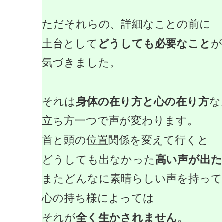
ただそれらの、詳細なことの前に
土台として
どうしても必要なこと
が
気づきました。
それは
身体の在り方と心の在り方
な
立ち方一つで声が変わります。
首と頭の位置関係を変えて行くと
どうしても出なかった
高い声が出
またどんなに素晴らしい声を持っ
心の持ち様によっては
それが
全く生かされません
。