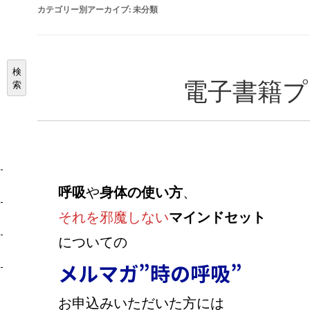
カテゴリー別アーカイブ:
未分類
検
電子書籍プレ
索
呼吸
や
身体の使い方
、
それを邪魔しない
マインドセット
についての
メルマガ”時の呼吸”
お申込みいただいた方には