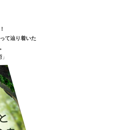
！
あって辿り着いた
。
術
」