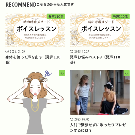
RECOMMEND
発声110番
発声110番
2026.01.09
2025.10.27
身体を使って声を出す（発声110
発声お悩みベスト3（発声110
番）
番）
心
心
2025.09.06
人前で緊張せずに歌ったりプレゼ
ンするには？