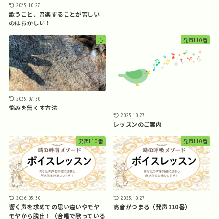
2025.10.27
歌うこと、音楽することが苦しい
のはおかしい！
心
発声110番
2025.07.30
悩みを無くす方法
2025.10.27
レッスンのご案内
発声110番
発声110番
2026.05.30
2025.10.27
響く声を求めての思い違いやモヤ
高音がつまる（発声110番）
モヤから脱出！（合唱で歌っている