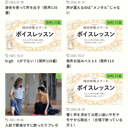
2026.01.09
2026.01.19
身体を使って声を出す（発声110
声が震えるのは“メンタル”じゃな
番）
い
発声110番
発声110番
2025.10.27
2025.10.27
high Cがでない！(発声110番）
発声お悩みベスト3（発声110
番）
心
発声110番
2026.05.30
響く声を求めての思い違いやモヤ
モヤから脱出！（合唱で歌っている
2025.09.06
方１）
人前で緊張せずに歌ったりプレゼ