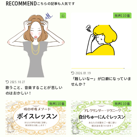
RECOMMEND
心
発声110番
2026.01.19
「難しいなー」が口癖になっていま
2025.10.27
せんか？
歌うこと、音楽することが苦しい
のはおかしい！
発声110番
発声110番