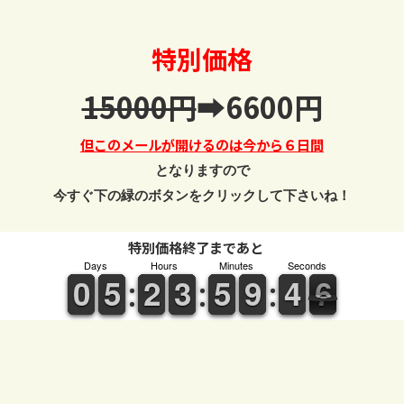
特別価格
15000円
➡6600円
但このメールが開けるのは今から６日間
となりますので
今すぐ下の緑のボタンをクリックして下さいね！
特別価格終了まであと
Days
Hours
Minutes
Seconds
9
9
0
0
4
4
5
5
1
1
2
2
2
2
3
3
4
4
5
5
8
8
9
9
5
4
4
6
5
6