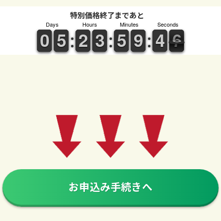
特別価格終了まであと
Days
Hours
Minutes
Seconds
9
9
0
0
4
4
5
5
1
1
2
2
2
2
3
3
4
4
5
5
8
8
9
9
5
4
4
6
5
6
お申込み手続きへ