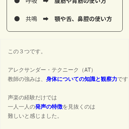
● 呼吸
➡ 腹筋や背筋の使い方
● 共鳴
➡ 顎や舌、鼻腔の使い方
この３つです。

アレクサンダー・テクニーク（AT）

教師の強みは、
身体についての知識と観察力
です
声楽の経験だけでは

一人一人の
発声の特徴
を見抜くのは

難しいと感じました。
