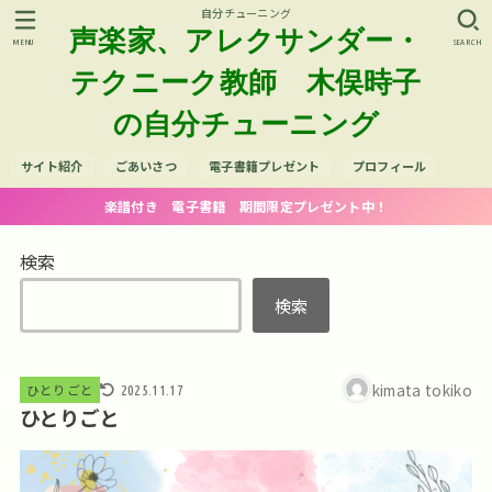
自分チューニング
声楽家、アレクサンダー・
MENU
SEARCH
テクニーク教師 木俣時子
の自分チューニング
サイト紹介
ごあいさつ
電子書籍プレゼント
プロフィール
楽譜付き 電子書籍 期間限定プレゼント中！
検索
検索
kimata tokiko
ひとりごと
2025.11.17
ひとりごと